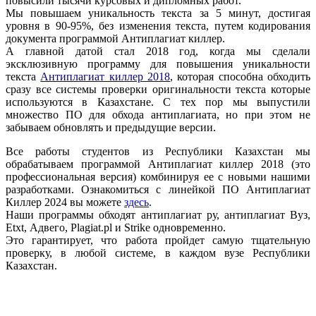
повысили тысячи курсовых и дипломных работ.
Мы повышаем уникальность текста за 5 минут, достигая
уровня в 90-95%, без изменения текста, путем кодирования
документа программой Антиплагиат киллер.
А главной датой стал 2018 год, когда мы сделали
эксклюзивную программу для повышения уникальности
текста
Антиплагиат киллер 2018
, которая способна обходить
сразу все системы проверки оригинальности текста которые
используются в Казахстане. С тех пор мы выпустили
множество ПО для обхода антиплагиата, но при этом не
забываем обновлять и предыдущие версии.
Все работы студентов из Республики Казахстан мы
обрабатываем программой Антиплагиат киллер 2018 (это
профессиональная версия) комбинируя ее с новыми нашими
разработками. Ознакомиться с линейкой ПО Антиплагиат
Киллер 2024 вы можете
здесь
.
Наши программы обходят антиплагиат ру, антиплагиат Вуз,
Etxt, Адвего, Plagiat.pl и Strike одновременно.
Это гарантирует, что работа пройдет самую тщательную
проверку, в любой системе, в каждом вузе Республики
Казахстан.