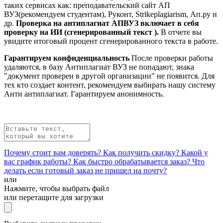
таких сервисах как: преподавательский сайт АП
ВУЗ(рекомендуем студентам), Руконт, Strikeplagiarism, Ап.ру и
др.
Проверка на антиплагиат АПВУЗ включает в себя
проверку на ИИ (
сгенерированный текст
).
В отчете вы
увидите итоговый процент сгенерированного текста в работе.
Гарантируем конфиденциальность
После проверки работы
удаляются, в базу Антиплагиат ВУЗ не попадают, знака
"документ проверен в другой организации" не появится. Для
тех кто создает контент, рекомендуем выбирать нашу систему
Анти антиплагиат. Гарантируем анонимность.
Почему стоит вам доверять?
Как получить скидку?
Какой у
вас график работы?
Как быстро обрабатывается заказ?
Что
делать если готовый заказ не пришел на почту?
или
Нажмите, чтобы выбрать файл
или перетащите для загрузки