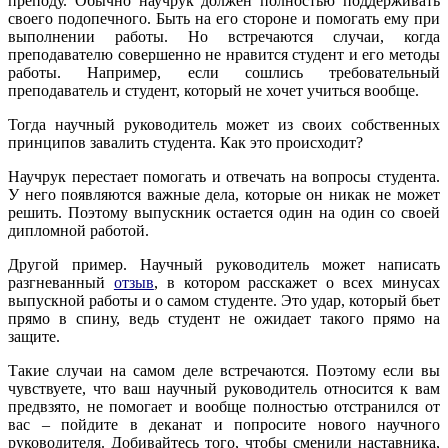
преподу. Обычно научрук должен полностью поддерживать
своего подопечного. Быть на его стороне и помогать ему при
выполнении работы. Но встречаются случаи, когда
преподавателю совершенно не нравится студент и его методы
работы. Например, если сошлись требовательный
преподаватель и студент, который не хочет учиться вообще.
Тогда научный руководитель может из своих собственных
принципов завалить студента. Как это происходит?
Научрук перестает помогать и отвечать на вопросы студента.
У него появляются важные дела, которые он никак не может
решить. Поэтому выпускник остается один на один со своей
дипломной работой.
Другой пример. Научный руководитель может написать
разгневанный
отзыв
, в котором расскажет о всех минусах
выпускной работы и о самом студенте. Это удар, который бьет
прямо в спину, ведь студент не ожидает такого прямо на
защите.
Такие случаи на самом деле встречаются. Поэтому если вы
чувствуете, что ваш научный руководитель относится к вам
предвзято, не помогает и вообще полностью отстранился от
вас – пойдите в деканат и попросите нового научного
руководителя. Добивайтесь того, чтобы сменили наставника,