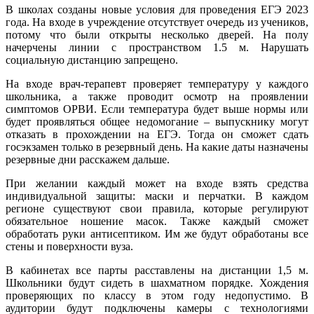
В школах созданы новые условия для проведения ЕГЭ 2023
года. На входе в учреждение отсутствует очередь из учеников,
потому что были открыты несколько дверей. На полу
начерчены линии с пространством 1.5 м. Нарушать
социальную дистанцию запрещено.
На входе врач-терапевт проверяет температуру у каждого
школьника, а также проводит осмотр на проявлении
симптомов ОРВИ. Если температура будет выше нормы или
будет проявляться общее недомогание – выпускнику могут
отказать в прохождении на ЕГЭ. Тогда он сможет сдать
госэкзамен только в резервный день. На какие даты назначены
резервные дни расскажем дальше.
При желании каждый может на входе взять средства
индивидуальной защиты: маски и перчатки. В каждом
регионе существуют свои правила, которые регулируют
обязательное ношение масок. Также каждый сможет
обработать руки антисептиком. Им же будут обработаны все
стены и поверхности вуза.
В кабинетах все парты расставлены на дистанции 1,5 м.
Школьники будут сидеть в шахматном порядке. Хождения
проверяющих по классу в этом году недопустимо. В
аудитории будут подключены камеры с технологиями