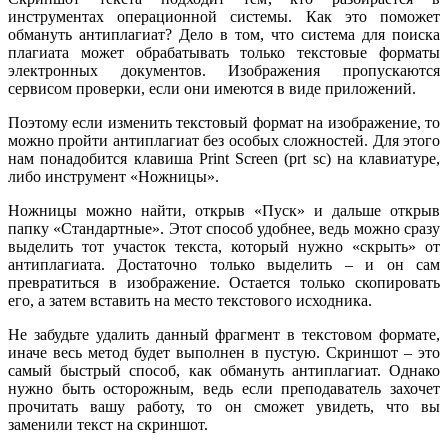
инструментах операционной системы. Как это поможет
обмануть антиплагиат? Дело в том, что система для поиска
плагиата может обрабатывать только текстовые форматы
электронных документов. Изображения пропускаются
сервисом проверки, если они имеются в виде приложений.
Поэтому если изменить текстовый формат на изображение, то
можно пройти антиплагиат без особых сложностей. Для этого
нам понадобится клавиша Print Screen (prt sc) на клавиатуре,
либо инструмент «Ножницы».
Ножницы можно найти, открыв «Пуск» и дальше открыв
папку «Стандартные». Этот способ удобнее, ведь можно сразу
выделить тот участок текста, который нужно «скрыть» от
антиплагиата. Достаточно только выделить – и он сам
превратиться в изображение. Остается только скопировать
его, а затем вставить на место текстового исходника.
Не забудьте удалить данный фрагмент в текстовом формате,
иначе весь метод будет выполнен в пустую. Скриншот – это
самый быстрый способ, как обмануть антиплагиат. Однако
нужно быть осторожным, ведь если преподаватель захочет
прочитать вашу работу, то он сможет увидеть, что вы
заменили текст на скриншот.