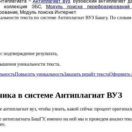
антиплагиата –
Антиплагиат вуз
. Вузовский антиплагиат 
ая коллекция ЭБС,
Модуль поиска перефразирований
ование, Модуль поиска Интернет.
икальности текста по системе Антиплагиат ВУЗ Башгу. По словам
с подтверждение результата,
ышения уникальности текста.
льность
Повысить уникальность
Заказать рерайт текста
Оформить 
зчика в системе Антиплагиат ВУЗ
е антиплагиат вуз, чтобы узнать, какой сейчас процент оригинал
е антиплагиата БашГУ, именно на ней мы и проведем анализ текс
ео.