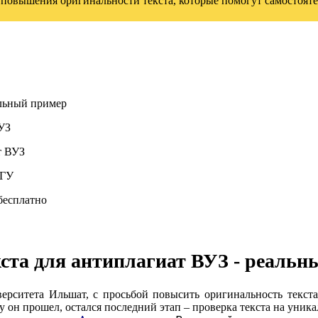
и повышения оригинальности текста, которые помогут самостоят
альный пример
ВУЗ
т ВУЗ
шГУ
бесплатно
ста для антиплагиат ВУЗ - реальн
ерситета Ильшат, с просьбой повысить оригинальность текста
 он прошел, остался последний этап – проверка текста на уника