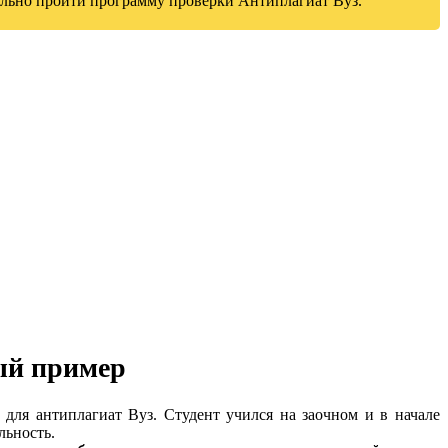
ельно пройти программу проверки Антиплагиат Вуз.
ый пример
 для антиплагиат Вуз. Студент учился на заочном и в начале
льность.