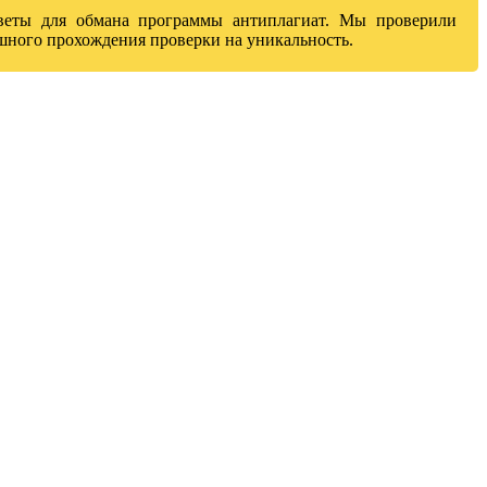
оветы для обмана программы антиплагиат. Мы проверили
ешного прохождения проверки на уникальность.