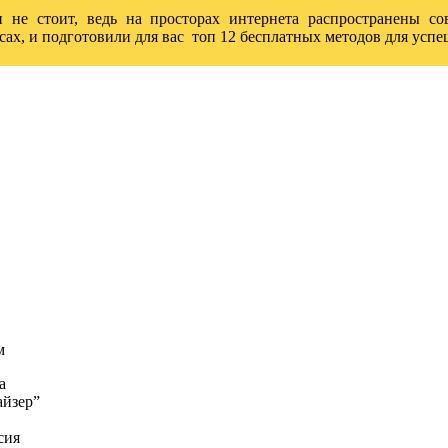
и не стоит, ведь на просторах интернета распространены с
сах, и подготовили для вас топ 12 бесплатных методов для усп
м
а
айзер”
сия