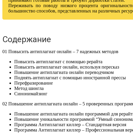
принимают готовые работы и требуют доработки статей.
Переживать по поводу низкого процента оригинальност
большинство способов, представленных на различных ресур
Содержание
01 Повысить антиплагиат онлайн – 7 надежных методов
Повысить антиплагиат с помощью рерайта
Повысить антиплагиат онлайн, используя пересказ
Повышение антиплагиата онлайн переводчиком
Поднять антиплагиат с помощью иностранной прессы
Перефразирование
Метод шингла
Синонимайзинг
02 Повышение антиплагиата онлайн – 5 проверенных програм
Повышение антиплагиата онлайн программой для рерайт
Повышение уникальности программой “Умный синоним
Программа Антиплагиат киллер – Стандартная версия
Программа Антиплагиат киллер – Профессиональная вер