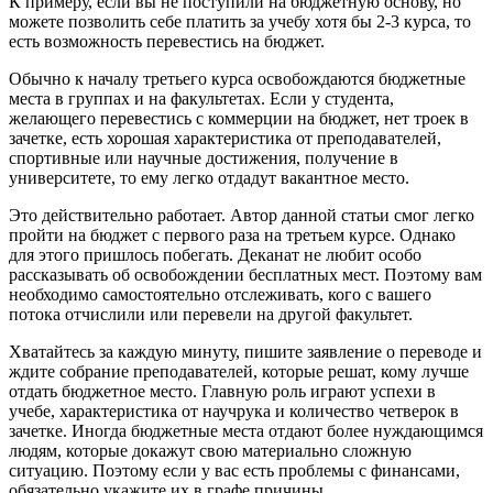
К примеру, если вы не поступили на бюджетную основу, но
можете позволить себе платить за учебу хотя бы 2-3 курса, то
есть возможность перевестись на бюджет.
Обычно к началу третьего курса освобождаются бюджетные
места в группах и на факультетах. Если у студента,
желающего перевестись с коммерции на бюджет, нет троек в
зачетке, есть хорошая характеристика от преподавателей,
спортивные или научные достижения, получение в
университете, то ему легко отдадут вакантное место.
Это действительно работает. Автор данной статьи смог легко
пройти на бюджет с первого раза на третьем курсе. Однако
для этого пришлось побегать. Деканат не любит особо
рассказывать об освобождении бесплатных мест. Поэтому вам
необходимо самостоятельно отслеживать, кого с вашего
потока отчислили или перевели на другой факультет.
Хватайтесь за каждую минуту, пишите заявление о переводе и
ждите собрание преподавателей, которые решат, кому лучше
отдать бюджетное место. Главную роль играют успехи в
учебе, характеристика от научрука и количество четверок в
зачетке. Иногда бюджетные места отдают более нуждающимся
людям, которые докажут свою материально сложную
ситуацию. Поэтому если у вас есть проблемы с финансами,
обязательно укажите их в графе причины.