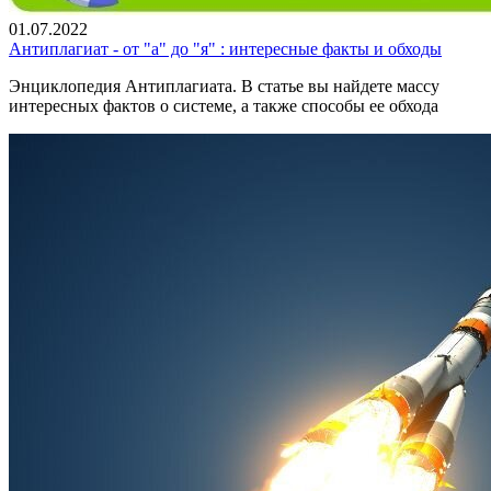
01.07.2022
Антиплагиат - от "а" до "я" : интересные факты и обходы
Энциклопедия Антиплагиата. В статье вы найдете массу
интересных фактов о системе, а также способы ее обхода