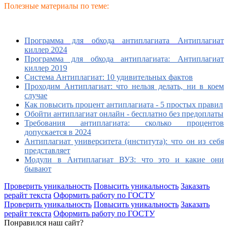
Полезные материалы по теме:
Программа для обхода антиплагиата Антиплагиат
киллер 2024
Программа для обхода антиплагиата: Антиплагиат
киллер 2019
Система Антиплагиат: 10 удивительных фактов
Проходим Антиплагиат: что нельзя делать, ни в коем
случае
Как повысить процент антиплагиата - 5 простых правил
Обойти антиплагиат онлайн - бесплатно без предоплаты
Требования антиплагиата: сколько процентов
допускается в 2024
Антиплагиат университета (института): что он из себя
представляет
Модули в Антиплагиат ВУЗ: что это и какие они
бывают
Проверить уникальность
Повысить уникальность
Заказать
рерайт текста
Оформить работу по ГОСТУ
Проверить уникальность
Повысить уникальность
Заказать
рерайт текста
Оформить работу по ГОСТУ
Понравился наш сайт?