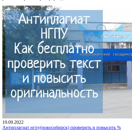
19.09.2022
Антиплагиат нгпу(новосибирск) проверить и повысить %