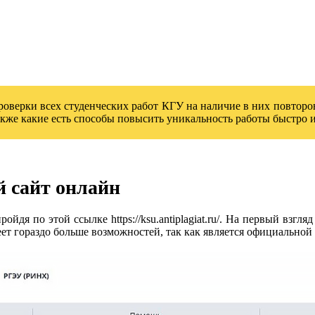
верки всех студенческих работ КГУ на наличие в них повторо
 также какие есть способы повысить уникальность работы быстро 
 сайт онлайн
я по этой ссылке https://ksu.antiplagiat.ru/. На первый взгля
т гораздо больше возможностей, так как является официальной 