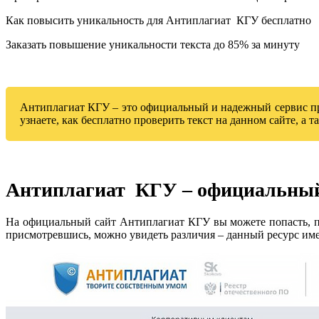
Как повысить уникальность для Антиплагиат КГУ бесплатно
Заказать повышение уникальности текста до 85% за минуту
Антиплагиат КГУ – это официальный и надежный сервис про
узнаете, как бесплатно проверить текст на данном сайте, а
Антиплагиат КГУ – официальный
На официальный сайт Антиплагиат КГУ вы можете попасть, пройд
присмотревшись, можно увидеть различия – данный ресурс имее