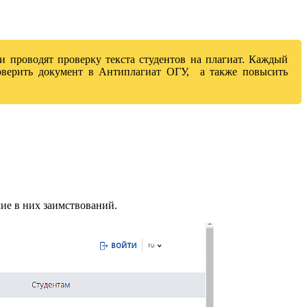
и проводят проверку текста студентов на плагиат. Каждый
роверить документ в Антиплагиат ОГУ, а также повысить
чие в них заимствований.