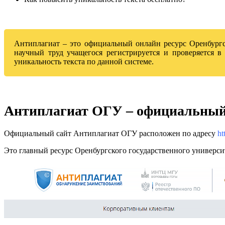
Антиплагиат – это официальный онлайн ресурс Оренбургск
научный труд учащегося регистрируется и проверяется 
уникальность текста по данной системе.
Антиплагиат ОГУ – официальный
Официальный сайт Антиплагиат ОГУ расположен по адресу
htt
Это главный ресурс Оренбургского государственного университ