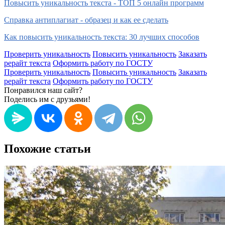
Повысить уникальность текста - ТОП 5 онлайн программ
Справка антиплагиат - образец и как ее сделать
Как повысить уникальность текста: 30 лучших способов
Проверить уникальность
Повысить уникальность
Заказать
рерайт текста
Оформить работу по ГОСТУ
Проверить уникальность
Повысить уникальность
Заказать
рерайт текста
Оформить работу по ГОСТУ
Понравился наш сайт?
Поделись им с друзьями!
Похожие статьи