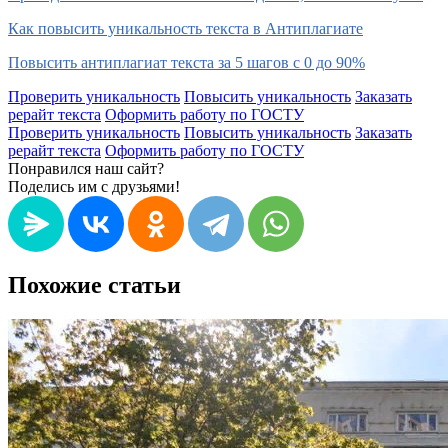
Как повысить уникальность текста в Антиплагиате
Повысить антиплагиат текста за 5 шагов с 0 до 90%
Проверить уникальность
Повысить уникальность
Заказать
рерайт текста
Оформить работу по ГОСТУ
Проверить уникальность
Повысить уникальность
Заказать
рерайт текста
Оформить работу по ГОСТУ
Понравился наш сайт?
Поделись им с друзьями!
Похожие статьи