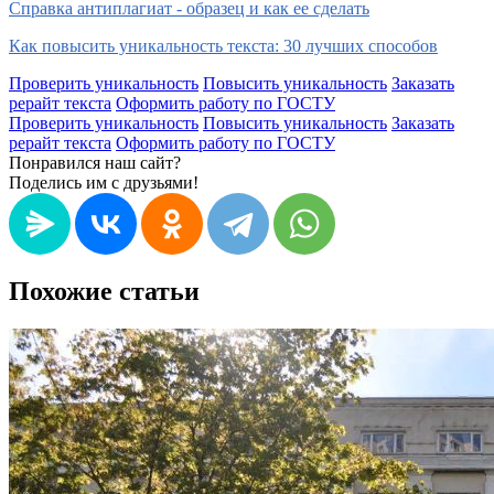
Справка антиплагиат - образец и как ее сделать
Как повысить уникальность текста: 30 лучших способов
Проверить уникальность
Повысить уникальность
Заказать
рерайт текста
Оформить работу по ГОСТУ
Проверить уникальность
Повысить уникальность
Заказать
рерайт текста
Оформить работу по ГОСТУ
Понравился наш сайт?
Поделись им с друзьями!
Похожие статьи