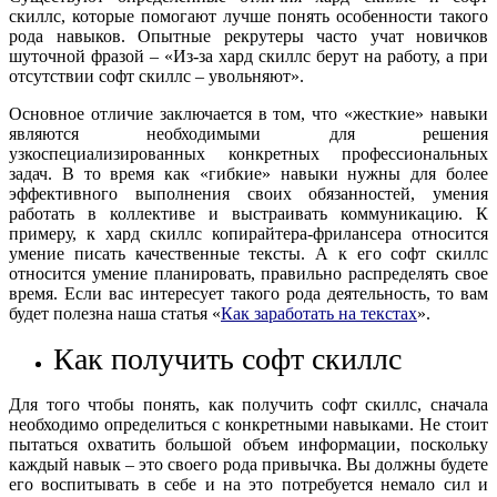
скиллс, которые помогают лучше понять особенности такого
рода навыков. Опытные рекрутеры часто учат новичков
шуточной фразой – «Из-за хард скиллс берут на работу, а при
отсутствии софт скиллс – увольняют».
Основное отличие заключается в том, что «жесткие» навыки
являются необходимыми для решения
узкоспециализированных конкретных профессиональных
задач. В то время как «гибкие» навыки нужны для более
эффективного выполнения своих обязанностей, умения
работать в коллективе и выстраивать коммуникацию. К
примеру, к хард скиллс копирайтера-фрилансера относится
умение писать качественные тексты. А к его софт скиллс
относится умение планировать, правильно распределять свое
время. Если вас интересует такого рода деятельность, то вам
будет полезна наша статья «
Как заработать на текстах
».
Как получить софт скиллс
Для того чтобы понять, как получить софт скиллс, сначала
необходимо определиться с конкретными навыками. Не стоит
пытаться охватить большой объем информации, поскольку
каждый навык – это своего рода привычка. Вы должны будете
его воспитывать в себе и на это потребуется немало сил и