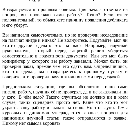
Возвращаемся к прошлым советам. Для начала ответьте на
вопрос, вы проверяли сами работу? Точно? Если ответ
положительный, то объясняете причину появления дубликата
и его уберут.
Вы написали самостоятельно, но не проверяли исследование
на плагиат нигде и никак? Не волнуйтесь. Подумайте, мог ли
кто-то другой сделать это за вас? Например, научный
руководитель, который перед защитой решил убедиться
самостоятельно в грамотности документа. Или это мог быть
копирайтер у которого вы работу заказали. Может быть, он
проверил заказ, прежде чем его сдать вам. Определившись,
кто это сделал, вы возвращаетесь к прошлому пункту и
говорите, что проверил научник или вы сами перед сдачей.
Предположим ситуацию, где вы абсолютно точно сами
писали работу, научник её не проверял, да и не заказывали ни
у кого. В чём дело? Такого случиться не должно ни в коем
случае, таких сценариев просто нет. Разве что кто-то мог
украсть вашу работу и выдать за свою. Но это глупо. Темы
курсовых и дипломов утверждаются заранее, вопросы для
написания научной статьи также отправляются в заявке.
Никому нет смысла воровать.