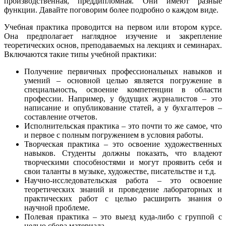
производственная, преддипломная. Они имеют разные
функции. Давайте поговорим более подробно о каждом виде.
Учебная практика проводится на первом или втором курсе.
Она предполагает наглядное изучение и закрепление
теоретических основ, преподаваемых на лекциях и семинарах.
Включаются такие типы учебной практики:
Получение первичных профессиональных навыков и
умений – основной целью является погружение в
специальность, освоение компетенции в области
профессии. Например, у будущих журналистов – это
написание и опубликование статей, а у бухгалтеров –
составление отчетов.
Исполнительская практика – это почти то же самое, что
и первое с полным погружением в условия работы.
Творческая практика – это освоение художественных
навыков. Студенты должны показать, что владеют
творческими способностями и могут проявить себя и
свои таланты в музыке, художестве, писательстве и т.д.
Научно-исследовательская работа – это освоение
теоретических знаний и проведение лабораторных и
практических работ с целью расширить знания о
научной проблеме.
Полевая практика – это выезд куда-либо с группой с
целью сбора материала.