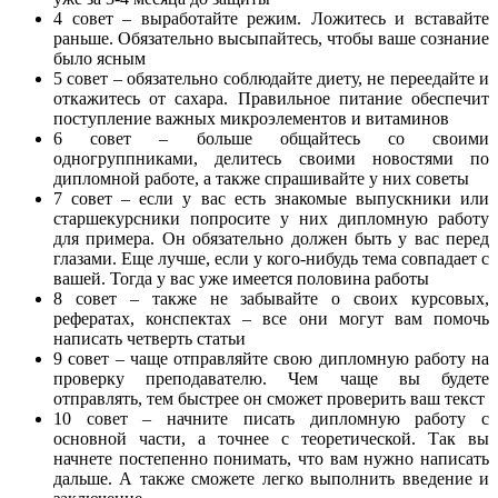
4 совет – выработайте режим. Ложитесь и вставайте
раньше. Обязательно высыпайтесь, чтобы ваше сознание
было ясным
5 совет – обязательно соблюдайте диету, не переедайте и
откажитесь от сахара. Правильное питание обеспечит
поступление важных микроэлементов и витаминов
6 совет – больше общайтесь со своими
одногруппниками, делитесь своими новостями по
дипломной работе, а также спрашивайте у них советы
7 совет – если у вас есть знакомые выпускники или
старшекурсники попросите у них дипломную работу
для примера. Он обязательно должен быть у вас перед
глазами. Еще лучше, если у кого-нибудь тема совпадает с
вашей. Тогда у вас уже имеется половина работы
8 совет – также не забывайте о своих курсовых,
рефератах, конспектах – все они могут вам помочь
написать четверть статьи
9 совет – чаще отправляйте свою дипломную работу на
проверку преподавателю. Чем чаще вы будете
отправлять, тем быстрее он сможет проверить ваш текст
10 совет – начните писать дипломную работу с
основной части, а точнее с теоретической. Так вы
начнете постепенно понимать, что вам нужно написать
дальше. А также сможете легко выполнить введение и