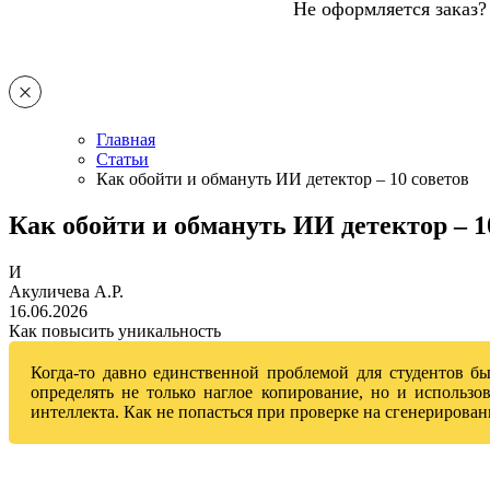
Не оформляется заказ?
Главная
Статьи
Как обойти и обмануть ИИ детектор – 10 советов
Как обойти и обмануть ИИ детектор – 1
И
Акуличева А.Р.
16.06.2026
Как повысить уникальность
Когда-то давно единственной проблемой для студентов бы
определять не только наглое копирование, но и использ
интеллекта. Как не попасться при проверке на сгенерирован