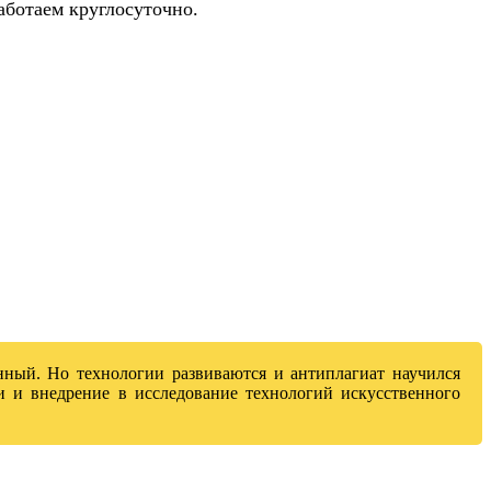
аботаем круглосуточно.
енный. Но технологии развиваются и антиплагиат научился
и и внедрение в исследование технологий искусственного