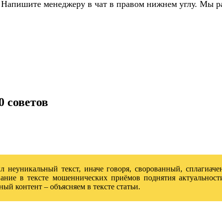
 Напишите менеджеру в чат в правом нижнем углу. Мы р
0 советов
л неуникальный текст, иначе говоря, сворованный, сплагиач
ование в тексте мошеннических приёмов поднятия актуальност
ный контент – объясняем в тексте статьи.