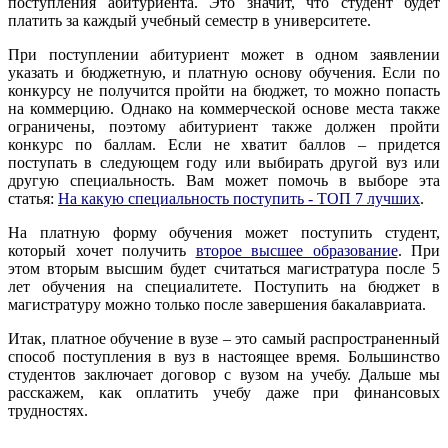
поступления абитуриента. Это значит, что студент будет
платить за каждый учебный семестр в университете.
При поступлении абитуриент может в одном заявлении
указать и бюджетную, и платную основу обучения. Если по
конкурсу не получится пройти на бюджет, то можно попасть
на коммерцию. Однако на коммерческой основе места также
ограничены, поэтому абитуриент также должен пройти
конкурс по баллам. Если не хватит баллов – придется
поступать в следующем году или выбирать другой вуз или
другую специальность. Вам может помочь в выборе эта
статья:
На какую специальность поступить - ТОП 7 лучших
.
На платную форму обучения может поступить студент,
который хочет получить
второе высшее образование
. При
этом вторым высшим будет считаться магистратура после 5
лет обучения на специалитете. Поступить на бюджет в
магистратуру можно только после завершения бакалавриата.
Итак, платное обучение в вузе – это самый распространенный
способ поступления в вуз в настоящее время. Большинство
студентов заключает договор с вузом на учебу. Дальше мы
расскажем, как оплатить учебу даже при финансовых
трудностях.