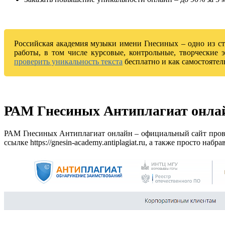
Российская академия музыки имени Гнесиных – одно из ст
работы, в том числе курсовые, контрольные, творческие
проверить уникальность текста
бесплатно и как самостоятел
РАМ Гнесиных Антиплагиат онла
РАМ Гнесиных Антиплагиат онлайн – официальный сайт прове
ссылке https://gnesin-academy.antiplagiat.ru, а также просто на