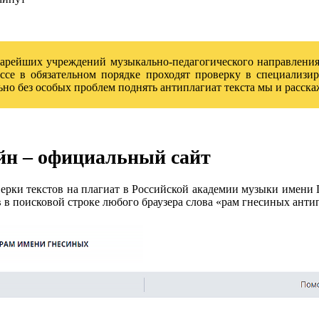
арейших учреждений музыкально-педагогического направления,
 эссе в обязательном порядке проходят проверку в специали
ьно без особых проблем поднять антиплагиат текста мы и расска
йн – официальный сайт
рки текстов на плагиат в Российской академии музыки имени Г
брав в поисковой строке любого браузера слова «рам гнесиных анти