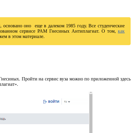
 основано оно еще в далеком 1985 году. Все студенческие
зированном сервисе РАМ Гнесиных Антиплагиат. О том,
как
жем в этом материале.
несиных. Пройти на сервис вуза можно по приложенной здесь
плагиат».