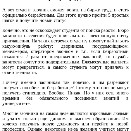
А вот студент заочник сможет встать на биржу труда и стать
официально безработным. Для этого нужно пройти 5 простых
шагов и получить новый статус.
Конечно, это не освобождает студента от поиска работы. Бюро
занятости населения будет присылать на электронную почту
приглашения. На таких встречах студенту помогут найти хоть
какую-нибудь работу: дворником, посудомойщиком,
менеджером, оператором звонком и т.п. Если безработный
откажется 2 раза от предложенных вакансий, то службы
занятости сочтут это подозрительным. Ежемесячные выплаты
могут прекратиться, а самого студента могут привлечь к
ответственности.
Почему именно заочникам так повезло, и им разрешают
получать пособие по безработице? Потому что они не могут
получать стипендию. Вообще. Никак. Но у них есть много
времени без обязательного посещения занятий в
университете.
Многие заочники на самом деле являются взрослыми людьми
и учатся только ради диплома о высшем образовании. Им
хочется получить новую должность или перейти к новой
профессии. Однако некоторые из-за желания учиться могут