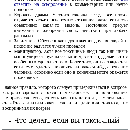
ответить на оскорбление
в комментариях или нечто
подобном
Королева драмы. У этого токсика всегда все плохо,
случается что-то невероятно страшное, даже если это
объективно какая-то мелочь. Постоянно требует
внимания и одобрения своих действий при любых
раскладах
Завистник. Обесценивает достижения других людей и
искренне радуется чужим провалам
Манипулятор. Хотя все токсичные люди так или иначе
манипулируют чужим сознанием, этот вид делает это с
особенным удовольствием. Более того, он наслаждается,
если ему удается повлиять на какое-нибудь решение
человека, особенно если оно в конечном итоге окажется
провальным
Главное правило, которого следует придерживаться в вопросе,
как разговаривать с токсичным человеком – игнорирование.
Не прямо словесно, то есть молчать не стоит, а ментально –
старайтесь анализировать слова и действия токсика, не
воспринимая их всерьез.
Что делать если вы токсичный