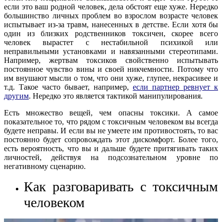
если это ваш родной человек, дела обстоят еще хуже. Нередко
большинство личных проблем во взрослом возрасте человек
испытывает из-за травм, нанесенных в детстве. Если хотя бы
один из близких родственников токсичен, скорее всего
человек вырастет с нестабильной психикой или
неправильными установками и навязанными стереотипами.
Например, жертвам токсиков свойственно испытывать
постоянное чувство вины и своей никчемности. Потому что
им внушают мысли о том, что они хуже, глупее, некрасивее и
т.д. Такое часто бывает, например,
если партнер ревнует к
другим
. Нередко это является тактикой манипулирования.
Есть множество вещей, чем опасны токсики. А самое
показательное то, что рядом с токсичным человеком вы всегда
будете неправы. И если вы не умеете им противостоять, то вас
постоянно будет сопровождать этот дискомфорт. Более того,
есть вероятность, что вы и дальше будете притягивать таких
личностей, действуя на подсознательном уровне по
негативному сценарию.
Как разговаривать с токсичным
человеком