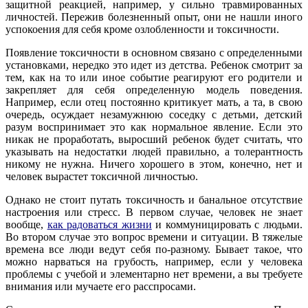
защитной реакцией, например, у сильно травмированных
личностей. Пережив болезненный опыт, они не нашли иного
успокоения для себя кроме озлобленности и токсичности.
Появление токсичности в основном связано с определенными
установками, нередко это идет из детства. Ребенок смотрит за
тем, как на то или иное событие реагируют его родители и
закрепляет для себя определенную модель поведения.
Например, если отец постоянно критикует мать, а та, в свою
очередь, осуждает незамужнюю соседку с детьми, детский
разум воспринимает это как нормальное явление. Если это
никак не проработать, выросший ребенок будет считать, что
указывать на недостатки людей правильно, а толерантность
никому не нужна. Ничего хорошего в этом, конечно, нет и
человек вырастет токсичной личностью.
Однако не стоит путать токсичность и банальное отсутствие
настроения или стресс. В первом случае, человек не знает
вообще,
как радоваться жизни
и коммуницировать с людьми.
Во втором случае это вопрос времени и ситуации. В тяжелые
времена все люди ведут себя по-разному. Бывает такое, что
можно нарваться на грубость, например, если у человека
проблемы с учебой и элементарно нет времени, а вы требуете
внимания или мучаете его расспросами.