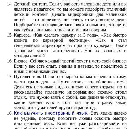
Детский контент. Если у вас есть маленькие дети или вы
являетесь педагогом, то вы можете подобрать отличный
детский контент. Делать видеоролики для маленьких
детей – это полезное, но очень ответственное дело.
Подбирайте подходящие заголовки и помните, что дети,
как губки, впитывают все, что мы им говорим.
Карьера. «Как сделать карьеру за 3 года», «Как быстро
взойти по карьерной лестнице», «Как я стал
генеральным директором из простого курьера». Такие
заголовки могут заинтересовать многих взрослых и
молодых людей.
Бизнес. Сейчас каждый третий хочет иметь свой бизнес.
Если у вас есть опыт, знания и навыки, то поделитесь с
ними с новичками сейчас.
Путешествия. Плавно от заработка мы перешли к тому,
на что тратят деньги. Путешествия – эта обширная тема.
Делитесь не только видеозаписью своего отдыха, но и
рассказывайте полезную информацию: сколько стоил
отдых, что нужно взять с собой, как дешевле отдохнуть,
какие законы есть в той или иной стране, какой
менталитет у жителей других стран и т.д.
Как выучить иностранный язык
. Без
языка далеко
не уедешь, поэтому помогите людям освоить быстро
иностранный язык. Если вы уже разговариваете на
английском, то в каждом новом ролике, давайте новые