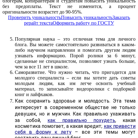
блогерам, копирайтерам и студентам повысить уникальность
без предоплаты. Текст не изменится, а процент
оригинальности возрастет до 90-95%.
Проверить уникальность
Повысить уникальность
Заказать
рерайт текста
Оформить работу по ГОСТУ
Популярная наука – это отличная тема для личного
блога. Вы можете самостоятельно развиваться в каком-
либо научном направлении и помогать другим людям
узнавать информацию. Порой ролики за 6 минут,
сделанные не специалистом, позволяют узнать больше,
чем за все 11 лет в школе.
Саморазвитие. Что нужно читать, что пригодится для
молодого специалиста – если вы хотите дать советы
молодым людям, как им легче освоить учебный
материал, то записывайте видеоролики с подборкой
книг и лайфхаков.
Как сохранить здоровье и молодость. Эта тема
интересует в современном обществе не только
девушек, но и мужчин. Как правильно ухаживать
за собой,
как правильно похудеть
, какая
косметика помогает, а какая вредит;
как привести
себя в форму к лету
– все эти темы могут
составить ваш личный блог.