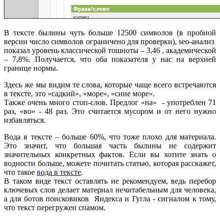
В тексте былины чуть больше 12500 символов (в пробной
версии число символов ограничено для проверки), seo-анализ
показал уровень классической тошноты – 3,46 , академической
– 7,8%. Получается, что оба показателя у нас на верхней
границе нормы.
Здесь же мы видим те слова, которые чаще всего встречаются
в тексте, это «садкий», «море», «сине море».
Также очень много стоп-слов. Предлог «на» - употреблен 71
раз, «во» - 48 раз. Это считается мусором и от него нужно
избавляться.
Вода в тексте – больше 60%, что тоже плохо для материала.
Это значит, что большая часть былины не содержит
значительных конкретных фактов. Если вы хотите знать о
водности больше, можете почитать статью, которая расскажет,
что такое
вода в тексте
.
В таком виде текст оставлять не рекомендуем, ведь перебор
ключевых слов делает материал нечитабельным для человека,
а для ботов поисковиков Яндекса и Гугла - сигналом к тому,
что текст перегружен спамом.