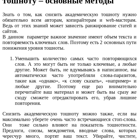
тошноту – основные методы
Знать о том, как снизить академическую тошноту нужно
обязательно всем авторам, копирайтерам и web-мастерам.
Ведь от этих знаний может зависеть ранжирование статей и
сайтов.
В данном параметре важное значение имеют объем текста и
повторяемость ключевых слов. Поэтому есть 2 основных пути
понижения уровня тошноты.
Уменьшить количество самых часто повторяющихся
слов. А это могут быть не только ключевые, а любые
другие. Может быть, не вдумываясь в написанное, вы
автоматически часто употребляли слова-паразитов,
такие как «однако», «к слову сказать», «например» и
любые другие. Поэтому еще раз внимательно
перечитайте ваш материал и может быть вы сразу же
сходу сможете отредактировать его, убрав лишние
повторения.
Снизить академическую тошноту можно также, если вы
максимально уберете очень часто встречающиеся стоп-слова.
Они тоже сильно влияют на показатель тошнотности.
Предлоги, союзы, междометия, вводные слова, которых
чересчур много, портят ваш текст. Убирайте, чистите,