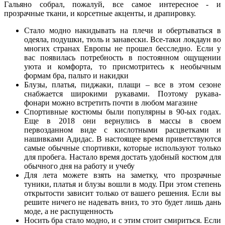
Гальяно собрал, пожалуй, все самое интересное - и
прозрачные ткани, и корсетные акценты, и драпировку.
Стало модно накидывать на плечи и обертываться в
одеяла, подушки, тюль и занавески. Все-таки локдаун во
многих странах Европы не прошел бесследно. Если у
вас появилась потребность в постоянном ощущении
уюта и комфорта, то присмотритесь к необычным
формам бра, пальто и накидки
Блузы, платья, пиджаки, плащи – все в этом сезоне
снабжается широкими рукавами. Поэтому рукава-
фонари можно встретить почти в любом магазине
Спортивные костюмы были популярны в 90-ых годах.
Еще в 2018 они вернулись в массы в своем
первозданном виде с кислотными расцветками и
нашивками Адидас. В настоящее время приветствуются
самые обычные спортивки, которые используют только
для пробега. Настало время достать удобный костюм для
обычного дня на работу и учебу
Для лета можете взять на заметку, что прозрачные
туники, платья и блузы вошли в моду. При этом степень
открытости зависит только от вашего решения. Если вы
решите ничего не надевать вниз, то это будет лишь дань
моде, а не распущенность
Носить бра стало модно, и с этим стоит смириться. Если