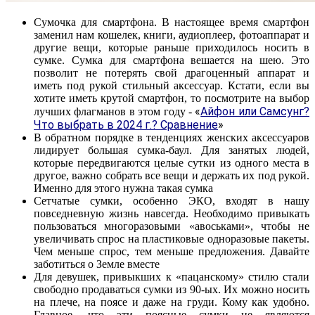
Сумочка для смартфона. В настоящее время смартфон
заменил нам кошелек, книги, аудиоплеер, фотоаппарат и
другие вещи, которые раньше приходилось носить в
сумке. Сумка для смартфона вешается на шею. Это
позволит не потерять свой драгоценный аппарат и
иметь под рукой стильный аксессуар. Кстати, если вы
хотите иметь крутой смартфон, то посмотрите на выбор
«
Айфон или Самсунг?
лучших флагманов в этом году -
Что выбрать в 2024 г.? Сравнение
»
В обратном порядке в тенденциях женских аксессуаров
лидирует большая сумка-баул. Для занятых людей,
которые передвигаются целые сутки из одного места в
другое, важно собрать все вещи и держать их под рукой.
Именно для этого нужна такая сумка
Сетчатые сумки, особенно ЭКО, входят в нашу
повседневную жизнь навсегда. Необходимо привыкать
пользоваться многоразовыми «авоськами», чтобы не
увеличивать спрос на пластиковые одноразовые пакеты.
Чем меньше спрос, тем меньше предложения. Давайте
заботиться о Земле вместе
Для девушек, привыкших к «пацанскому» стилю стали
свободно продаваться сумки из 90-ых. Их можно носить
на плече, на поясе и даже на груди. Кому как удобно.
Главное, что эти поясные сумки не являются