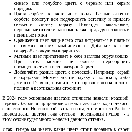
синего или голубого цвета с черным или серым
нарядом.
Цвета сорбета в пастельных тонах. Разные оттенки
сорбета помогут вам подчеркнуть эстетику и придать
свежести своему образу. Подойдет лавандовые,
персиковые оттенки, которые также придадут сладость и
приятные нотки
Оранжевый цвет чаще всего стал встречаться в платьях
и свежих летних комбинезонах. Добавьте в свой
гардероб сладкую «мандаринку»
Мятный цвет притягивает к себе взгляды окружающих.
При этом можно не бояться переборщить
насыщенностью и взять лазурный цвет
Добавляйте разные цвета с полоской. Например, серый
и бордовый. Можно носить блузку с полоской, либо
джинсы. Главное, помните, что горизонтальная полоска
полнит, а вертикальная стройнит
В 2024 году основными цветами стилисты назвали: красный,
черный, белый и природные оттенки желтого, коричневого,
фиолетового. Не стоит забывать и о том, что институт Pantone
провозгласил цветом года оттенок "персиковый пушок" - в
этом сезоне будет много моделей данного оттенка.
Итак, теперь вы знаете, какие цвета стоит добавить в своей