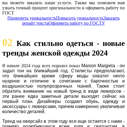
вы можете заказать наши услуги. Также мы поможем вам
узнать точный процент оригинальности и оформить работу по
ГОСТ
Проверить уникальность
Повысить уникальность
Заказать
рерайт текста
Оформить работу по ГОСТУ
02
Как стильно одеться - новые
тренды женской одежды 2024
В начале 2024 года всех поразил показ
Maison Margiela - он
задал тон на ближайший год. Стилисты предполагают,
что ближайшее время сферу моды охватит нечто
нуарное и готичное в сочетании с барочностью и
воздушностью полупрозрачных тканей. Также стоит
обратить внимание на новый тренд в виде люверсов -
эти ранее едва заметные детали выходят сейчас на
первый план. Дизайнеры создают обувь, одежду и
аксессуары с люверсами, причем намеренно увеличивая
количество деталей.
Тренд на оверсайз в этом году все еще остается с нами -
помимо полюбившихся всем худи и свитшотам, в