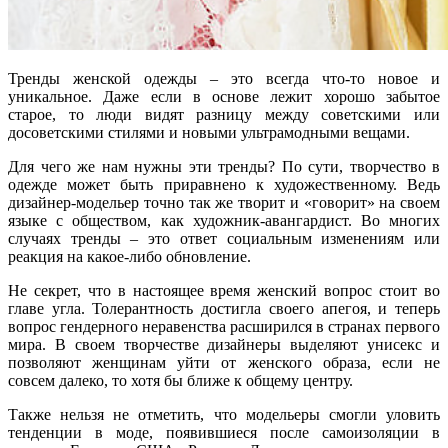
Тренды женской одежды – это всегда что-то новое и
уникальное. Даже если в основе лежит хорошо забытое
старое, то люди видят разницу между советскими или
досоветскими стилями и новыми ультрамодными вещами.
Для чего же нам нужны эти тренды? По сути, творчество в
одежде может быть приравнено к художественному. Ведь
дизайнер-модельер точно так же творит и «говорит» на своем
языке с обществом, как художник-авангардист. Во многих
случаях тренды – это ответ социальным изменениям или
реакция на какое-либо обновление.
Не секрет, что в настоящее время женский вопрос стоит во
главе угла. Толерантность достигла своего апегоя, и теперь
вопрос гендерного неравенства расширился в странах первого
мира. В своем творчестве дизайнеры выделяют унисекс и
позволяют женщинам уйти от женского образа, если не
совсем далеко, то хотя бы ближе к общему центру.
Также нельзя не отметить, что модельеры смогли уловить
тенденции в моде, появившиеся после самоизоляции в