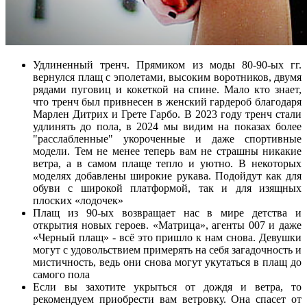
Удлиненный тренч. Прямиком из моды 80-90-ых гг.
вернулся плащ с эполетами, высоким воротников, двумя
рядами пуговиц и кокеткой на спине. Мало кто знает,
что тренч был привнесен в женский гардероб благодаря
Марлен Дитрих и Грете Гарбо. В 2023 году тренч стали
удлинять до пола, в 2024 мы видим на показах более
"расслабленные" укороченные и даже спортивные
модели. Тем не менее теперь вам не страшны никакие
ветра, а в самом плаще тепло и уютно. В некоторых
моделях добавлены широкие рукава. Подойдут как для
обуви с широкой платформой, так и для изящных
плоских «лодочек»
Плащ из 90-ых возвращает нас в мире детства и
открытия новых героев. «Матрица», агенты 007 и даже
«Черный плащ» - всё это пришло к нам снова. Девушки
могут с удовольствием примерять на себя загадочность и
мистичность, ведь они снова могут укутаться в плащ до
самого пола
Если вы захотите укрыться от дождя и ветра, то
рекомендуем приобрести вам ветровку. Она спасет от