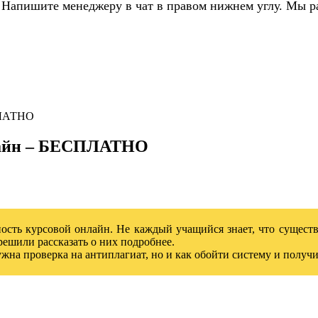
 Напишите менеджеру в чат в правом нижнем углу. Мы р
ПЛАТНО
нлайн – БЕСПЛАТНО
ность курсовой онлайн. Не каждый учащийся знает, что существ
решили рассказать о них подробнее.
нужна проверка на антиплагиат, но и как обойти систему и полу